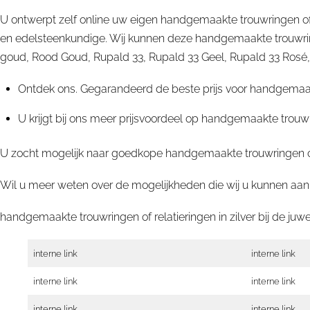
U ontwerpt zelf online uw eigen handgemaakte trouwringen of
en edelsteenkundige. Wij kunnen deze handgemaakte trouwring
goud, Rood Goud, Rupald 33, Rupald 33 Geel, Rupald 33 Rosé, Rup
Ontdek ons. Gegarandeerd de beste prijs voor handgemaakte
U krijgt bij ons meer prijsvoordeel op handgemaakte trouwr
U zocht mogelijk naar goedkope handgemaakte trouwringen of r
Wil u meer weten over de mogelijkheden die wij u kunnen aanb
handgemaakte trouwringen of relatieringen in zilver bij de ju
interne link
interne link
interne link
interne link
interne link
interne link