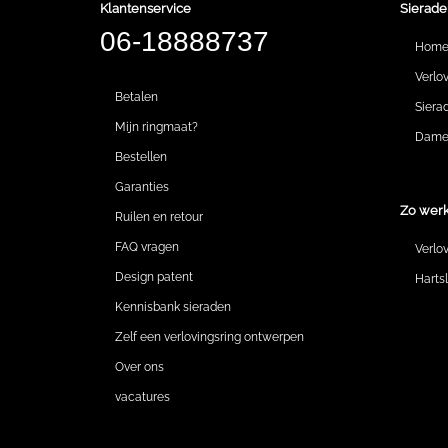
Klantenservice
Sierade
06-18888737
Hom
Verlo
Betalen
Siera
Mijn ringmaat?
Dames
Bestellen
Garanties
Zo werk
Ruilen en retour
FAQ vragen
Verlo
Design patent
Harts
Kennisbank sieraden
Zelf een verlovingsring ontwerpen
Over ons
vacatures