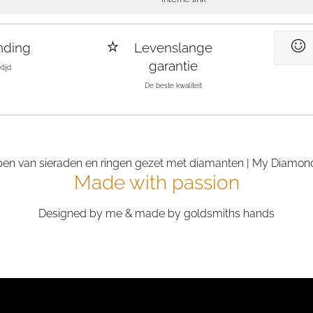
nding
Levenslange
garantie
tijd
De beste kwaliteit
Made with passion
Designed by me & made by goldsmiths hands