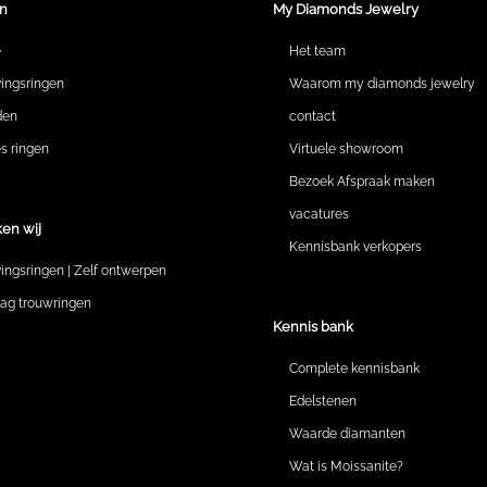
n
My Diamonds Jewelry
e
Het team
vingsringen
Waarom my diamonds jewelry
den
contact
 ringen
Virtuele showroom
Bezoek Afspraak maken
vacatures
en wij
Kennisbank verkopers
vingsringen | Zelf ontwerpen
lag trouwringen
Kennis bank
Complete kennisbank
Edelstenen
Waarde diamanten
Wat is Moissanite?