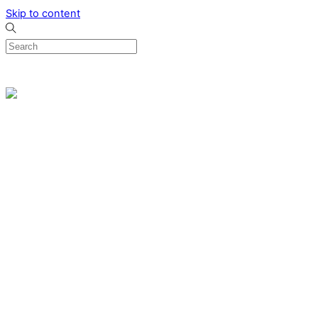
Skip to content
0
Menu
Designed by me & made by goldsmiths hands
Wishlist
0
Cart
Search
Home
Verlovingsringen
Ring Milano
Ring Bonaire
Ring Monte Carlo
Organische handgemaakte trouwringen