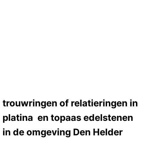
Hartslag trouwringen
Trouwring titanium en goud
Trouwringen
Edelstenen catalogus
Bijzondere edelstenen
Edelstenen verkoop
Dames ringen
Edelmetaal koersen
Reparatieprijzen
Zelf ontwerpen
Test
Close Menu
trouwringen of relatieringen in
platina en topaas edelstenen
in de omgeving Den Helder