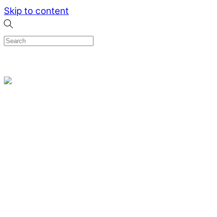
Skip to content
0
Menu
Designed by me & made by goldsmiths hands
Wishlist
0
Cart
Search
Home
Verlovingsringen
Ring Milano