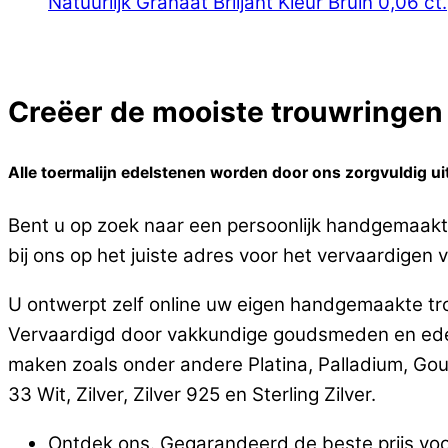
Natuurlijk Granaat Briljant Kleur Bruin 0,06 ct.
Creëer de mooiste trouwringen o
Alle toermalijn edelstenen worden door ons zorgvuldig uitg
Bent u op zoek naar een persoonlijk handgemaakte 
bij ons op het juiste adres voor het vervaardigen va
U ontwerpt zelf online uw eigen handgemaakte trou
Vervaardigd door vakkundige goudsmeden en edels
maken zoals onder andere Platina, Palladium, Go
33 Wit, Zilver, Zilver 925 en Sterling Zilver.
Ontdek ons. Gegarandeerd de beste prijs voor