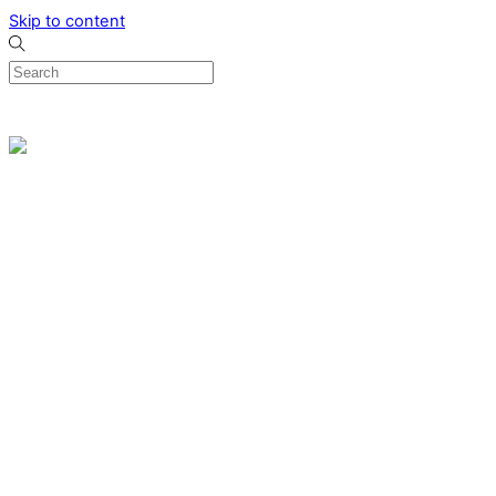
Skip to content
0
Menu
Designed by me & made by goldsmiths hands
Wishlist
0
Cart
Search
Home
Verlovingsringen
Ring Milano
Ring Bonaire
Ring Monte Carlo
Organische handgemaakte trouwringen