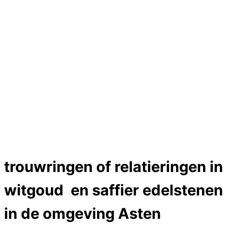
Hartslag trouwringen
Trouwring titanium en goud
Trouwringen
Edelstenen catalogus
Bijzondere edelstenen
Edelstenen verkoop
Dames ringen
Edelmetaal koersen
Reparatieprijzen
Zelf ontwerpen
Test
Close Menu
trouwringen of relatieringen in
witgoud en saffier edelstenen
in de omgeving Asten