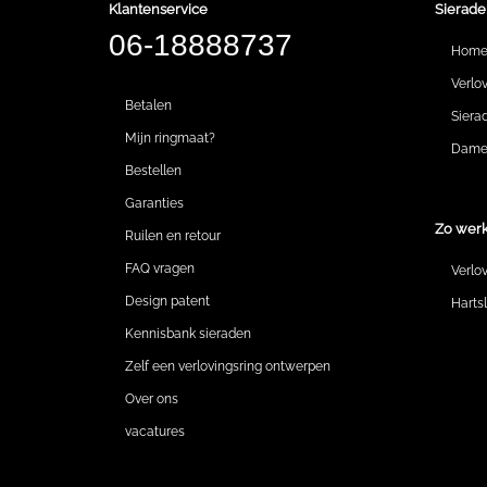
Klantenservice
Sierade
06-18888737
Hom
Verlo
Betalen
Siera
Mijn ringmaat?
Dames
Bestellen
Garanties
Zo werk
Ruilen en retour
FAQ vragen
Verlo
Design patent
Harts
Kennisbank sieraden
Zelf een verlovingsring ontwerpen
Over ons
vacatures