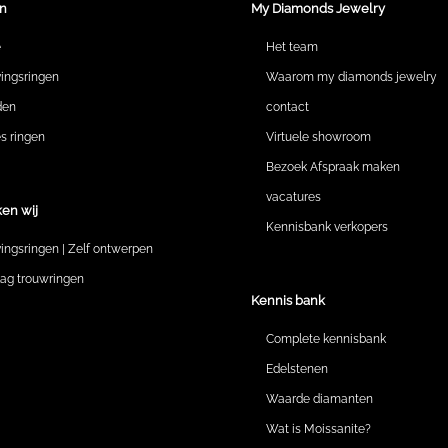
n
My Diamonds Jewelry
e
Het team
vingsringen
Waarom my diamonds jewelry
den
contact
 ringen
Virtuele showroom
Bezoek Afspraak maken
vacatures
en wij
Kennisbank verkopers
vingsringen | Zelf ontwerpen
lag trouwringen
Kennis bank
Complete kennisbank
Edelstenen
Waarde diamanten
Wat is Moissanite?