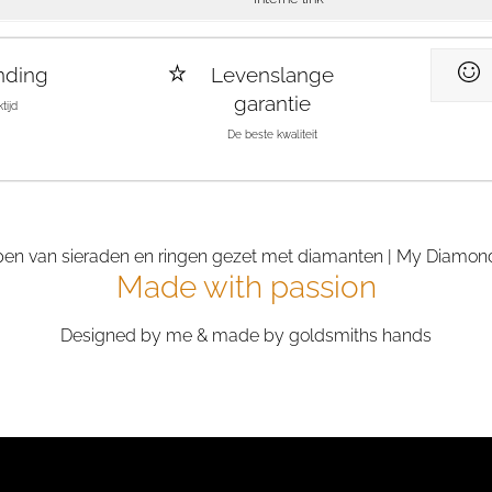
nding
Levenslange
garantie
tijd
De beste kwaliteit
Made with passion
Designed by me & made by goldsmiths hands