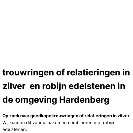
Trouwringen
Edelstenen catalogus
Bijzondere edelstenen
Edelstenen verkoop
Dames ringen
Edelmetaal koersen
Reparatieprijzen
Zelf ontwerpen
Test
Close
trouwringen of relatieringen in
Menu
zilver en robijn edelstenen in
de omgeving Hardenberg
Op zoek naar goedkope trouwringen of relatieringen in zilver.
Wij kunnen dit voor u maken en combineren met robijn
edelstenen.