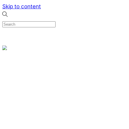
Skip to content
0
Menu
Designed by me & made by goldsmiths hands
Wishlist
0
Cart
Search
Home
Verlovingsringen
Ring Milano