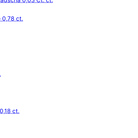
radscha 0,03 Ct. ct.
 0,78 ct.
.
0,18 ct.