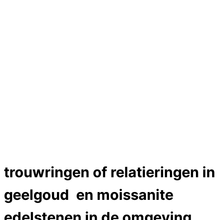
Hartslag trouwringen
Trouwring titanium en goud
Trouwringen
Edelstenen catalogus
Bijzondere edelstenen
Edelstenen verkoop
Dames ringen
Edelmetaal koersen
Reparatieprijzen
Zelf ontwerpen
Test
labcreators Jewelme designer
Close Menu
trouwringen of relatieringen in
geelgoud en moissanite
edelstenen in de omgeving