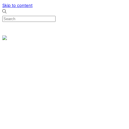
Skip to content
0
Menu
Designed by me & made by goldsmiths hands
Wishlist
0
Cart
Search
Home
Verlovingsringen
Ring Milano
Ring Bonaire
Ring Monte Carlo
Organische handgemaakte trouwringen