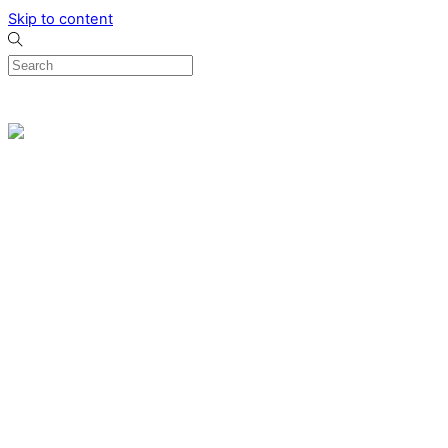
Skip to content
0
Menu
Designed by me & made by goldsmiths hands
Wishlist
0
Cart
Search
Home
Verlovingsringen
Ring Milano
Ring Bonaire
Ring Monte Carlo
Organische handgemaakte trouwringen