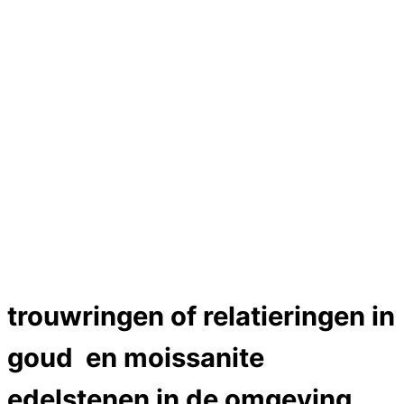
Hartslag trouwringen
Trouwring titanium en goud
Trouwringen
Edelstenen catalogus
Bijzondere edelstenen
Edelstenen verkoop
Dames ringen
Edelmetaal koersen
Reparatieprijzen
Zelf ontwerpen
Test
labcreators Jewelme designer
Close Menu
trouwringen of relatieringen in
goud en moissanite
edelstenen in de omgeving