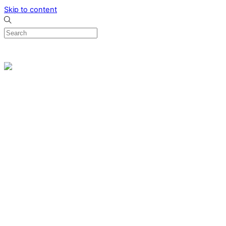
Skip to content
0
Menu
Designed by me & made by goldsmiths hands
Wishlist
0
Cart
Search
Home
Verlovingsringen
Ring Milano
Ring Bonaire
Ring Monte Carlo
Organische handgemaakte trouwringen