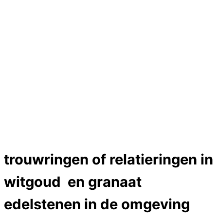
Hartslag trouwringen
Trouwring titanium en goud
Trouwringen
Edelstenen catalogus
Bijzondere edelstenen
Edelstenen verkoop
Dames ringen
Edelmetaal koersen
Reparatieprijzen
Zelf ontwerpen
Test
Close Menu
trouwringen of relatieringen in
witgoud en granaat
edelstenen in de omgeving