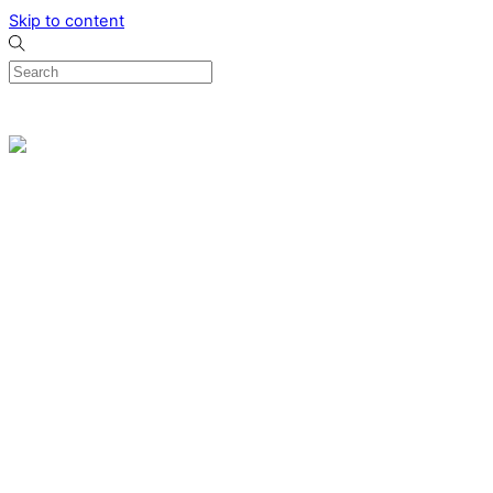
Skip to content
0
Menu
Designed by me & made by goldsmiths hands
Wishlist
0
Cart
Search
Home
Verlovingsringen
Ring Milano
Ring Bonaire
Ring Monte Carlo
Organische handgemaakte trouwringen