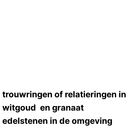
Hartslag trouwringen
Trouwring titanium en goud
Trouwringen
Edelstenen catalogus
Bijzondere edelstenen
Edelstenen verkoop
Dames ringen
Edelmetaal koersen
Reparatieprijzen
Zelf ontwerpen
Test
Close Menu
trouwringen of relatieringen in
witgoud en granaat
edelstenen in de omgeving