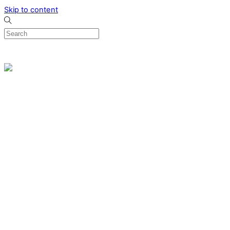
Skip to content
0
Menu
Designed by me & made by goldsmiths hands
Wishlist
0
Cart
Search
Home
Verlovingsringen
Ring Milano
Ring Bonaire
Ring Monte Carlo
Organische handgemaakte trouwringen