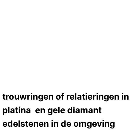
Hartslag trouwringen
Trouwring titanium en goud
Trouwringen
Edelstenen catalogus
Bijzondere edelstenen
Edelstenen verkoop
Dames ringen
Edelmetaal koersen
Reparatieprijzen
Zelf ontwerpen
Test
Close Menu
trouwringen of relatieringen in
platina en gele diamant
edelstenen in de omgeving