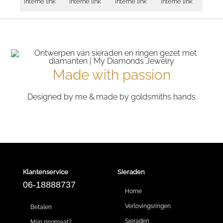
interne link
interne link
interne link
interne link
Made with passion
Designed by me & made by goldsmiths hands
Klantenservice
Sieraden
06-18888737
Home
Verlovingsringen
Betalen
Sieraden
Mijn ringmaat?