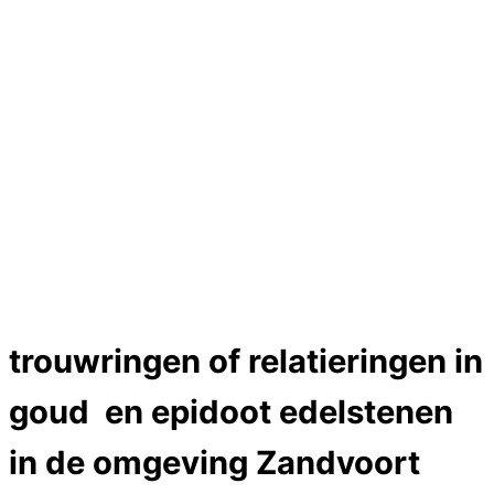
Hartslag trouwringen
Trouwring titanium en goud
Trouwringen
Edelstenen catalogus
Bijzondere edelstenen
Edelstenen verkoop
Dames ringen
Edelmetaal koersen
Reparatieprijzen
Zelf ontwerpen
Test
Close Menu
trouwringen of relatieringen in
goud en epidoot edelstenen
in de omgeving Zandvoort