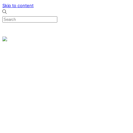
Skip to content
0
Menu
Designed by me & made by goldsmiths hands
Wishlist
0
Cart
Search
Home
Verlovingsringen
Ring Milano
Ring Bonaire
Ring Monte Carlo
Organische handgemaakte trouwringen