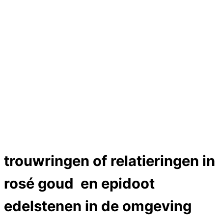
Hartslag trouwringen
Trouwring titanium en goud
Trouwringen
Edelstenen catalogus
Bijzondere edelstenen
Edelstenen verkoop
Dames ringen
Edelmetaal koersen
Reparatieprijzen
Zelf ontwerpen
Test
Close Menu
trouwringen of relatieringen in
rosé goud en epidoot
edelstenen in de omgeving