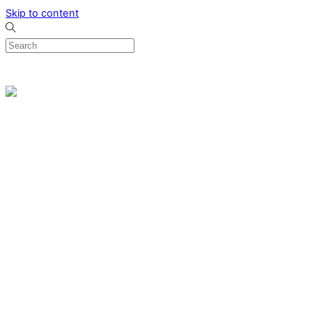
Skip to content
0
Menu
Designed by me & made by goldsmiths hands
Wishlist
0
Cart
Search
Home
Verlovingsringen
Ring Milano
Ring Bonaire
Ring Monte Carlo
Organische handgemaakte trouwringen