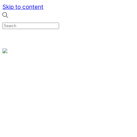
Skip to content
0
Menu
Designed by me & made by goldsmiths hands
Wishlist
0
Cart
Search
Home
Verlovingsringen
Ring Milano