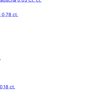
radscha 0,03 Ct. ct.
 0,78 ct.
.
0,18 ct.