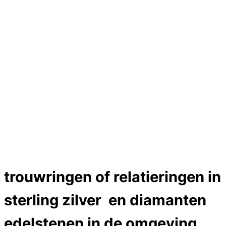
Hartslag trouwringen
Trouwring titanium en goud
Trouwringen
Edelstenen catalogus
Bijzondere edelstenen
Edelstenen verkoop
Dames ringen
Edelmetaal koersen
Reparatieprijzen
Zelf ontwerpen
Test
labcreators Jewelme designer
Close Menu
trouwringen of relatieringen in
sterling zilver en diamanten
edelstenen in de omgeving