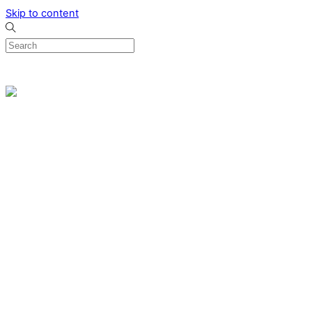
Skip to content
0
Menu
Designed by me & made by goldsmiths hands
Wishlist
0
Cart
Search
Home
Verlovingsringen
Ring Milano
Ring Bonaire
Ring Monte Carlo
Organische handgemaakte trouwringen