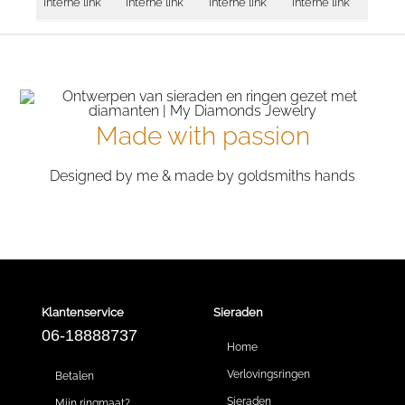
interne link
interne link
interne link
interne link
Made with passion
Designed by me & made by goldsmiths hands
Klantenservice
Sieraden
06-18888737
Home
Verlovingsringen
Betalen
Sieraden
Mijn ringmaat?