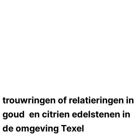
Hartslag trouwringen
Trouwring titanium en goud
Trouwringen
Edelstenen catalogus
Bijzondere edelstenen
Edelstenen verkoop
Dames ringen
Edelmetaal koersen
Reparatieprijzen
Zelf ontwerpen
Test
Close Menu
trouwringen of relatieringen in
goud en citrien edelstenen in
de omgeving Texel