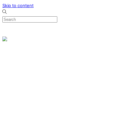
Skip to content
0
Menu
Designed by me & made by goldsmiths hands
Wishlist
0
Cart
Search
Home
Verlovingsringen
Ring Milano
Ring Bonaire
Ring Monte Carlo
Organische handgemaakte trouwringen