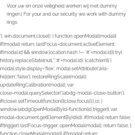
Voor uw en onze veiligheid werken wij met dummy
ringen.| For your and our security we work with dummy
rings.
'); win.document.close(); } function openModal(modal){
if(!modal) return; lastFocus=document.activeElement;
if(modal.id && window.location.hash !== '#'+modal.id){ try{
history.replaceState(null,'','#'+modal.id); }catch(err){} }
modal.style.display='flex'; modal.setAttribute('aria-
hidden','false'); restoreRingScale(modal);
updateRingCalibration(modal); var
close=modal.querySelector('.labdg-modal-close-button');
if(close) setTimeout(function(){close.focus();},0); }
window.labdgOpenModalById=function(id,trigger){ var
modal=document.getElementById(id); if(!modal) return false;
if(trigger) lastFocus=trigger; openModal(modal); return false; };
function closeModal(modal){ if(!modal) return;