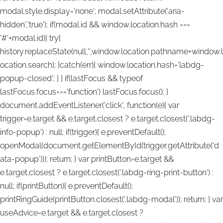
modal.style.display='none'; modal.setAttribute('aria-
hidden','true'); if(modal.id && window.location.hash ===
'#'+modal.id){ try{
history.replaceState(null,'',window.location.pathname+window.l
ocation.search); }catch(err){ window.location.hash='labdg-
popup-closed'; } } if(lastFocus && typeof
lastFocus.focus==='function') lastFocus.focus(); }
document.addEventListener('click', function(e){ var
trigger=e.target && e.target.closest ? e.target.closest('.labdg-
info-popup') : null; if(trigger){ e.preventDefault();
openModal(document.getElementById(trigger.getAttribute('d
ata-popup'))); return; } var printButton=e.target &&
e.target.closest ? e.target.closest('.labdg-ring-print-button') :
null; if(printButton){ e.preventDefault();
printRingGuide(printButton.closest('.labdg-modal')); return; } var
useAdvice=e.target && e.target.closest ?