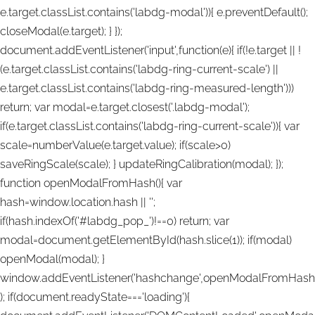
e.target.classList.contains('labdg-modal')){ e.preventDefault();
closeModal(e.target); } });
document.addEventListener('input',function(e){ if(!e.target || !
(e.target.classList.contains('labdg-ring-current-scale') ||
e.target.classList.contains('labdg-ring-measured-length')))
return; var modal=e.target.closest('.labdg-modal');
if(e.target.classList.contains('labdg-ring-current-scale')){ var
scale=numberValue(e.target.value); if(scale>0)
saveRingScale(scale); } updateRingCalibration(modal); });
function openModalFromHash(){ var
hash=window.location.hash || '';
if(hash.indexOf('#labdg_pop_')!==0) return; var
modal=document.getElementById(hash.slice(1)); if(modal)
openModal(modal); }
window.addEventListener('hashchange',openModalFromHash
); if(document.readyState==='loading'){