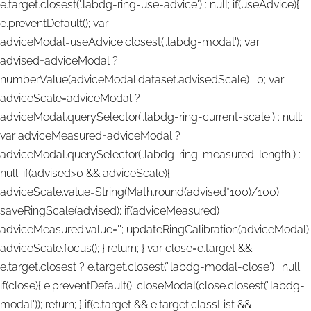
e.target.closest('.labdg-ring-use-advice') : null; if(useAdvice){
e.preventDefault(); var
adviceModal=useAdvice.closest('.labdg-modal'); var
advised=adviceModal ?
numberValue(adviceModal.dataset.advisedScale) : 0; var
adviceScale=adviceModal ?
adviceModal.querySelector('.labdg-ring-current-scale') : null;
var adviceMeasured=adviceModal ?
adviceModal.querySelector('.labdg-ring-measured-length') :
null; if(advised>0 && adviceScale){
adviceScale.value=String(Math.round(advised*100)/100);
saveRingScale(advised); if(adviceMeasured)
adviceMeasured.value=''; updateRingCalibration(adviceModal);
adviceScale.focus(); } return; } var close=e.target &&
e.target.closest ? e.target.closest('.labdg-modal-close') : null;
if(close){ e.preventDefault(); closeModal(close.closest('.labdg-
modal')); return; } if(e.target && e.target.classList &&