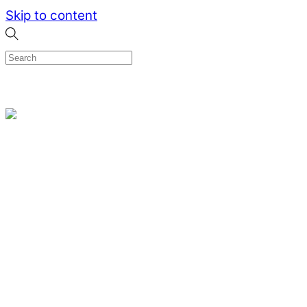
Skip to content
0
Menu
Designed by me & made by goldsmiths hands
Wishlist
0
Cart
Search
Home
Verlovingsringen
Ring Milano