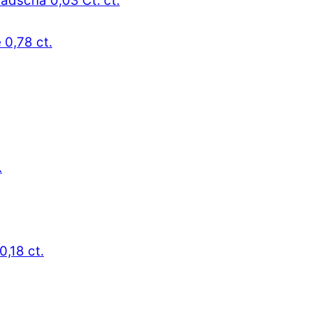
radscha 0,03 Ct. ct.
 0,78 ct.
.
0,18 ct.