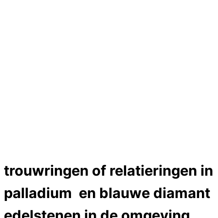
Hartslag trouwringen
Trouwring titanium en goud
Trouwringen
Edelstenen catalogus
Bijzondere edelstenen
Edelstenen verkoop
Dames ringen
Edelmetaal koersen
Reparatieprijzen
Zelf ontwerpen
Test
labcreators Jewelme designer
Close Menu
trouwringen of relatieringen in
palladium en blauwe diamant
edelstenen in de omgeving