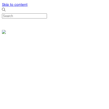
Skip to content
0
Menu
Designed by me & made by goldsmiths hands
Wishlist
0
Cart
Search
Home
Verlovingsringen
Ring Milano
Ring Bonaire
Ring Monte Carlo
Organische handgemaakte trouwringen