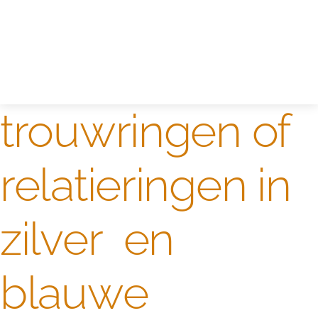
Edelstenen catalogus
Dames ringen
Edelmetaal koersen
Reparatieprijzen
Zelf ontwerpen
Test
trouwringen of
relatieringen in
zilver en
blauwe