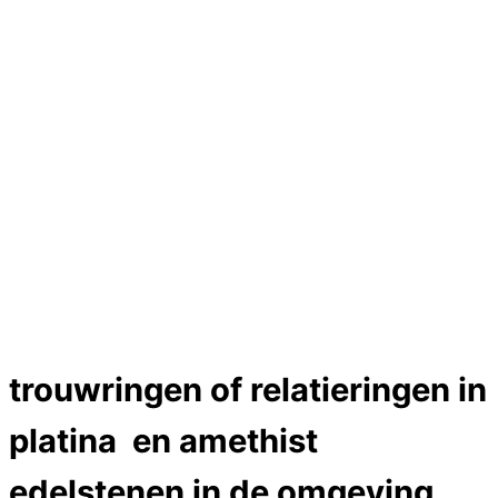
Hartslag trouwringen
Trouwring titanium en goud
Trouwringen
Edelstenen catalogus
Bijzondere edelstenen
Edelstenen verkoop
Dames ringen
Edelmetaal koersen
Reparatieprijzen
Zelf ontwerpen
Test
labcreators Jewelme designer
Close Menu
trouwringen of relatieringen in
platina en amethist
edelstenen in de omgeving