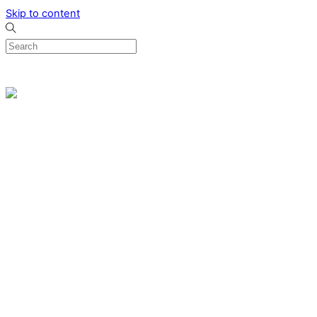
Skip to content
0
Menu
Designed by me & made by goldsmiths hands
Wishlist
0
Cart
Search
Home
Verlovingsringen
Ring Milano
Ring Bonaire
Ring Monte Carlo
Organische handgemaakte trouwringen