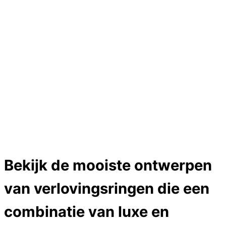
Hartslag trouwringen
Trouwring titanium en goud
Trouwringen
Edelstenen catalogus
Bijzondere edelstenen
Edelstenen verkoop
Dames ringen
Edelmetaal koersen
Reparatieprijzen
Zelf ontwerpen
Test
Close Menu
Bekijk de mooiste ontwerpen
van verlovingsringen die een
combinatie van luxe en