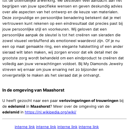
tot de uiteindelijke afwerking. We besteden veel aandacht aan het
begrijpen van jouw specifieke wensen en geven deskundig advies
over alle aspecten van het ontwerp en de keuze van materialen.
Deze zorgvuldige en persoonlijke benadering betekent dat je met
vertrouwen kunt rekenen op een eindresultaat dat precies past bij
jouw persoonlijke stijl en voorkeuren. Wij geloven dat een
persoonlijke aanpak de sleutel is tot het creëren van sieraden die
zowel visueel verbluffend als emotioneel waardevol zijn. Of je nu
een op maat gemaakte ring, een elegante halsketting of een ander
sieraad wilt laten maken, wij zorgen ervoor dat elk detail met de
grootste zorg wordt behandeld om een eindproduct te creëren dat
volledig aan jouw verwachtingen voldoet. Bij My Diamonds Jewelry
streven wij ernaar om jouw ervaring net zo bijzonder en
onvergetelijk te maken als het sieraad dat je ontvangt.
In de omgeving van
Maashorst
U heeft gezocht naar een paar
verlovingsringen of trouwringen
bij
de
edelsmid
in
Maashorst
? Meer over de omgeving van de
edelsmid
in
https://nl.wikipedia.org/wiki/
interne link
interne link
interne link
interne link