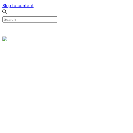
Skip to content
0
Menu
Designed by me & made by goldsmiths hands
Wishlist
0
Cart
Search
Home
Verlovingsringen
Ring Milano
Ring Bonaire
Ring Monte Carlo
Organische handgemaakte trouwringen