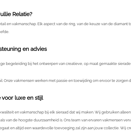
llie Relatie?
l en vakmanschap. Elk aspect van de ring, van de keuze van de diamant tot
iefde.
steuning en advies
begeleiding bij het ontwerpen van creatieve, op maat gemaakte sieraden. We
tail. Onze vakmensen werken met passie en toewijding om ervoor te zorgen dat
voor luxe en stijl
kwaliteit en vakmanschap bij elk sieraad dat wij maken. Wij gebruiken allee
 als van de hoogste duurzaamheid is. Ons team van ervaren vakmensen vervaa
at en altijd een waardevolle toevoeging zal zijn aan jouw collectie. Wij c