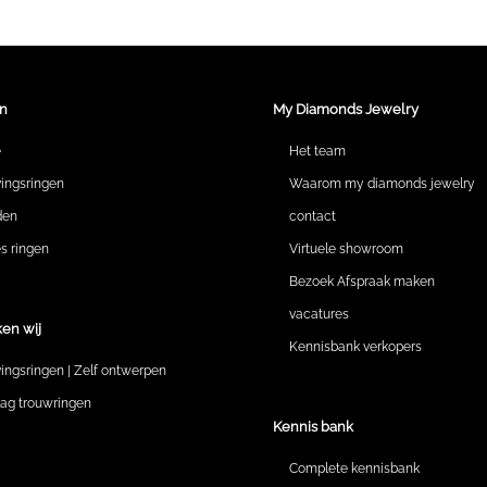
n
My Diamonds Jewelry
e
Het team
vingsringen
Waarom my diamonds jewelry
den
contact
 ringen
Virtuele showroom
Bezoek Afspraak maken
vacatures
en wij
Kennisbank verkopers
vingsringen | Zelf ontwerpen
lag trouwringen
Kennis bank
Complete kennisbank