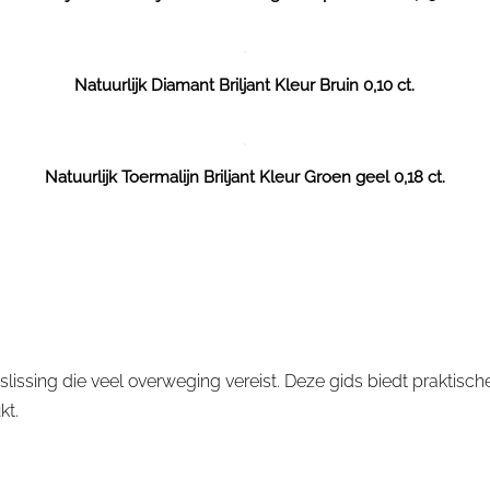
Natuurlijk Diamant Briljant Kleur Bruin 0,10 ct.
Natuurlijk Toermalijn Briljant Kleur Groen geel 0,18 ct.
 in de omgeving van Schiedam
slissing die veel overweging vereist. Deze gids biedt praktisch
kt.