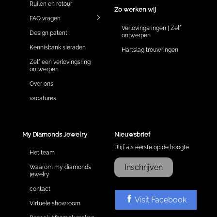
Ruilen en retour
Zo werken wij
FAQ vragen
Verlovingsringen | Zelf
Design patent
ontwerpen
Kennisbank sieraden
Hartslag trouwringen
Zelf een verlovingsring
ontwerpen
Over ons
vacatures
My Diamonds Jewelry
Nieuwsbrief
Blijf als eerste op de hoogte.
Het team
Inschrijven
Waarom my diamonds
jewelry
contact
Visit Facebook
Virtuele showroom