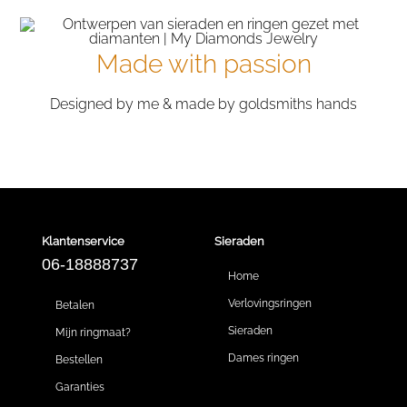
Made with passion
Designed by me & made by goldsmiths hands
Klantenservice
Sieraden
06-18888737
Home
Verlovingsringen
Betalen
Sieraden
Mijn ringmaat?
Dames ringen
Bestellen
Garanties