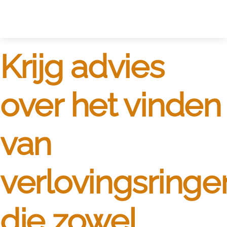
Zelf ontwerpen
Test
Krijg advies
over het vinden
van
verlovingsringe
die zowel