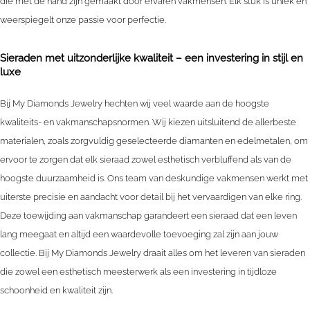
die met de hand zijn gemaakt door ervaren vakmensen. Elk stuk is uniek en
weerspiegelt onze passie voor perfectie.
Sieraden met uitzonderlijke kwaliteit – een investering in stijl en
luxe
Bij My Diamonds Jewelry hechten wij veel waarde aan de hoogste
kwaliteits- en vakmanschapsnormen. Wij kiezen uitsluitend de allerbeste
materialen, zoals zorgvuldig geselecteerde diamanten en edelmetalen, om
ervoor te zorgen dat elk sieraad zowel esthetisch verbluffend als van de
hoogste duurzaamheid is. Ons team van deskundige vakmensen werkt met
uiterste precisie en aandacht voor detail bij het vervaardigen van elke ring.
Deze toewijding aan vakmanschap garandeert een sieraad dat een leven
lang meegaat en altijd een waardevolle toevoeging zal zijn aan jouw
collectie. Bij My Diamonds Jewelry draait alles om het leveren van sieraden
die zowel een esthetisch meesterwerk als een investering in tijdloze
schoonheid en kwaliteit zijn.