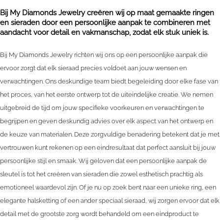
Bij My Diamonds Jewelry creëren wij op maat gemaakte ringen
en sieraden door een persoonlijke aanpak te combineren met
aandacht voor detail en vakmanschap, zodat elk stuk uniek is.
Bij My Diamonds Jewelry richten wij ons op een persoonlijke aanpak die
ervoor zorgt dat elk sieraad precies voldoet aan jouw wensen en
verwachtingen. Ons deskundige team biedt begeleiding door elke fase van
het proces, van het eerste ontwerp tot de uiteindelijke creatie. We nemen
uitgebreid de tijd om jouw specifieke voorkeuren en verwachtingen te
begrijpen en geven deskundig advies over elk aspect van het ontwerp en
de keuze van materialen. Deze zorgvuldige benadering betekent dat je met
vertrouwen kunt rekenen op een eindresultaat dat perfect aansluit bij jouw
persoonlijke stijl en smaak. Wij geloven dat een persoonlijke aanpak de
sleutel is tot het creëren van sieraden die zowel esthetisch prachtig als
emotioneel waardevol zijn. Of je nu op zoek bent naar een unieke ring, een
elegante halsketting of een ander speciaal sieraad, wij zorgen ervoor dat elk
detail met de grootste zorg wordt behandeld om een eindproduct te