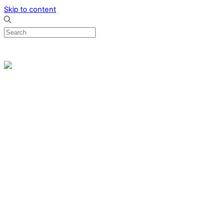
Skip to content
0
Menu
Designed by me & made by goldsmiths hands
Wishlist
0
Cart
Search
Home
Verlovingsringen
Ring Milano
Ring Bonaire
Ring Monte Carlo
Organische handgemaakte trouwringen