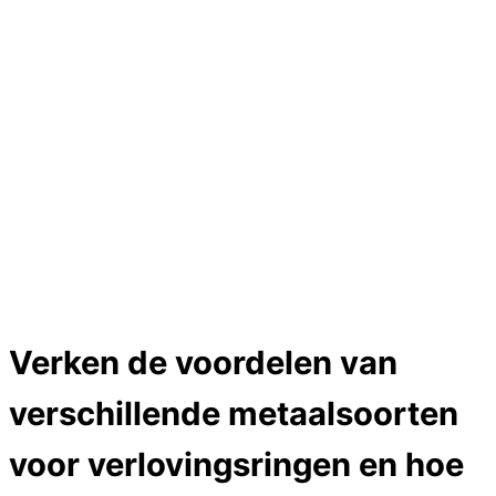
Hartslag trouwringen
Trouwring titanium en goud
Trouwringen
Edelstenen catalogus
Bijzondere edelstenen
Edelstenen verkoop
Dames ringen
Edelmetaal koersen
Reparatieprijzen
Zelf ontwerpen
Test
Close Menu
Verken de voordelen van
verschillende metaalsoorten
voor verlovingsringen en hoe