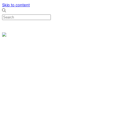
Skip to content
0
Menu
Designed by me & made by goldsmiths hands
Wishlist
0
Cart
Search
Home
Verlovingsringen
Ring Milano
Ring Bonaire
Ring Monte Carlo
Organische handgemaakte trouwringen