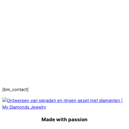
Hartslag trouwringen
Trouwring titanium en goud
Trouwringen
Edelstenen catalogus
Bijzondere edelstenen
Edelstenen verkoop
Dames ringen
Edelmetaal koersen
Reparatieprijzen
Zelf ontwerpen
Test
Close Menu
[bm_contact]
Made with passion