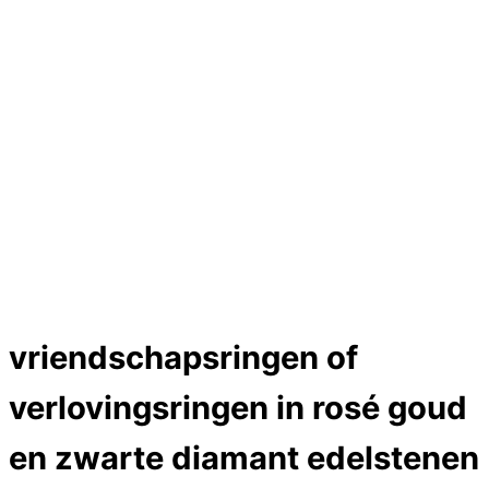
Hartslag trouwringen
Trouwring titanium en goud
Trouwringen
Edelstenen catalogus
Bijzondere edelstenen
Edelstenen verkoop
Dames ringen
Edelmetaal koersen
Reparatieprijzen
Zelf ontwerpen
Test
Close Menu
vriendschapsringen of
verlovingsringen in rosé goud
en zwarte diamant edelstenen