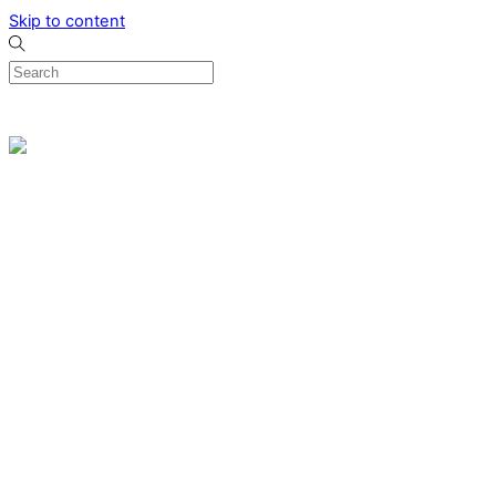
Skip to content
0
Menu
Designed by me & made by goldsmiths hands
Wishlist
0
Cart
Search
Home
Verlovingsringen
Ring Milano
Ring Bonaire
Ring Monte Carlo
Organische handgemaakte trouwringen