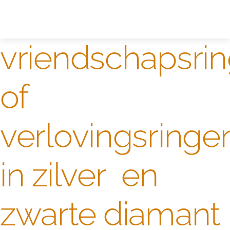
Zelf ontwerpen
Test
vriendschapsri
of
verlovingsringe
in zilver en
zwarte diamant