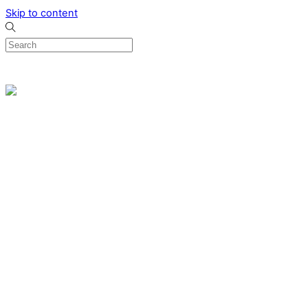
Skip to content
0
Menu
Designed by me & made by goldsmiths hands
Wishlist
0
Cart
Search
Home
Verlovingsringen
Ring Milano
Ring Bonaire
Ring Monte Carlo
Organische handgemaakte trouwringen