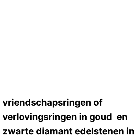
Hartslag trouwringen
Trouwring titanium en goud
Trouwringen
Edelstenen catalogus
Bijzondere edelstenen
Edelstenen verkoop
Dames ringen
Edelmetaal koersen
Reparatieprijzen
Zelf ontwerpen
Test
Close Menu
vriendschapsringen of
verlovingsringen in goud en
zwarte diamant edelstenen in