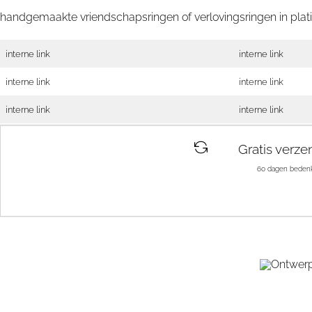
handgemaakte vriendschapsringen of verlovingsringen in pla
interne link
interne link
interne link
interne link
interne link
interne link
Gratis verze
60 dagen bedenk