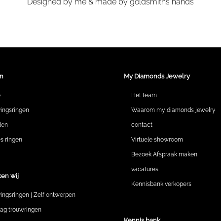
Designed by me & made by goldsmiths hands
n
My Diamonds Jewelry
e
Het team
vingsringen
Waarom my diamonds jewelry
den
contact
 ringen
Virtuele showroom
Bezoek Afspraak maken
vacatures
en wij
Kennisbank verkopers
vingsringen | Zelf ontwerpen
lag trouwringen
Kennis bank