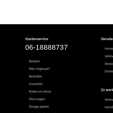
Klantenservice
Sierade
06-18888737
Hom
Verlo
Betalen
Siera
Mijn ringmaat?
Dames
Bestellen
Garanties
Zo werk
Ruilen en retour
FAQ vragen
Verlo
Design patent
Harts