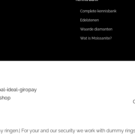
Complete kennisbank
Edelstenen
Waarde diamanten
Wat is Moissanite?
 ringen.| For your and our security we work with dummy rings