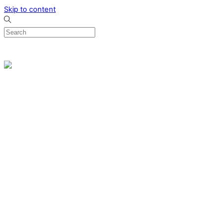
Skip to content
0
Menu
Designed by me & made by goldsmiths hands
Wishlist
0
Cart
Search
Home
Verlovingsringen
Ring Milano
Ring Bonaire
Ring Monte Carlo
Organische handgemaakte trouwringen