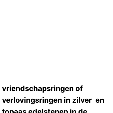
Hartslag trouwringen
Trouwring titanium en goud
Trouwringen
Edelstenen catalogus
Bijzondere edelstenen
Edelstenen verkoop
Dames ringen
Edelmetaal koersen
Reparatieprijzen
Zelf ontwerpen
Test
labcreators Jewelme designer
Close Menu
vriendschapsringen of
verlovingsringen in zilver en
topaas edelstenen in de