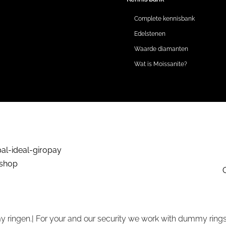
Complete kennisbank
Edelstenen
Waarde diamanten
Wat is Moissanite?
 ringen.| For your and our security we work with dummy rings