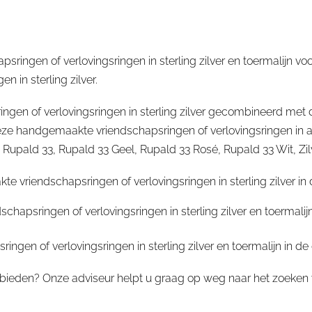
ig uitgekozen en verwerkt tot bijzondere vriendschap
ringen of verlovingsringen in sterling zilver en toermalijn vo
 in sterling zilver.
gen of verlovingsringen in sterling zilver gecombineerd met d
 handgemaakte vriendschapsringen of verlovingsringen in al
ald 33, Rupald 33 Geel, Rupald 33 Rosé, Rupald 33 Wit, Zilver,
 vriendschapsringen of verlovingsringen in sterling zilver in
chapsringen of verlovingsringen in sterling zilver en toermalij
gen of verlovingsringen in sterling zilver en toermalijn in d
bieden? Onze adviseur helpt u graag op weg naar het zoeken v