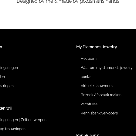
Designed by me & made by goldsmiths hands
n
My Diamonds Jewelry
e
Het team
vingsringen
Waarom my diamonds jewelry
den
contact
 ringen
Virtuele showroom
Bezoek Afspraak maken
vacatures
en wij
Kennisbank verkopers
vingsringen | Zelf ontwerpen
lag trouwringen
Kennis bank