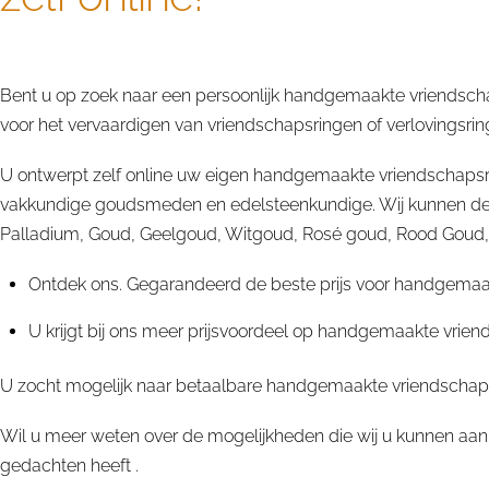
Alle toermalijn edelstenen worden door ons zorgvuld
Bent u op zoek naar een persoonlijk handgemaakte vriendschaps
voor het vervaardigen van vriendschapsringen of verlovingsringen
U ontwerpt zelf online uw eigen handgemaakte vriendschapsrin
vakkundige goudsmeden en edelsteenkundige. Wij kunnen deze
Palladium, Goud, Geelgoud, Witgoud, Rosé goud, Rood Goud, Rup
Ontdek ons. Gegarandeerd de beste prijs voor handgemaakte
U krijgt bij ons meer prijsvoordeel op handgemaakte vriends
U zocht mogelijk naar betaalbare handgemaakte vriendschapsrin
Wil u meer weten over de mogelijkheden die wij u kunnen aan
gedachten heeft .