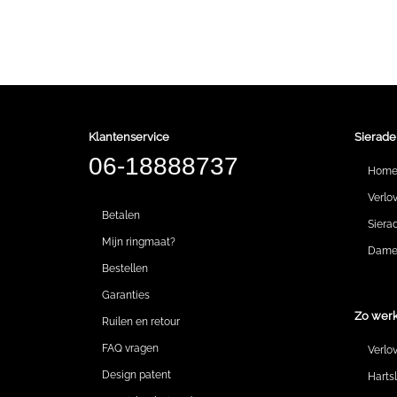
Klantenservice
Sierade
06-18888737
Hom
Verlo
Betalen
Siera
Mijn ringmaat?
Dames
Bestellen
Garanties
Zo werk
Ruilen en retour
FAQ vragen
Verlo
Design patent
Harts