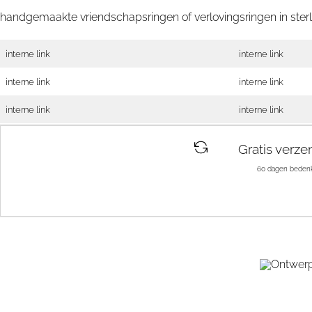
handgemaakte vriendschapsringen of verlovingsringen in sterli
interne link
interne link
interne link
interne link
interne link
interne link
Gratis verze
60 dagen bedenk