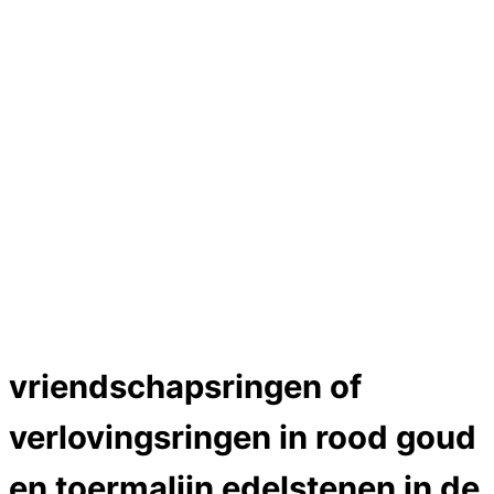
Hartslag trouwringen
Trouwring titanium en goud
Trouwringen
Edelstenen catalogus
Bijzondere edelstenen
Edelstenen verkoop
Dames ringen
Edelmetaal koersen
Reparatieprijzen
Zelf ontwerpen
Test
labcreators Jewelme designer
Close Menu
vriendschapsringen of
verlovingsringen in rood goud
en toermalijn edelstenen in de