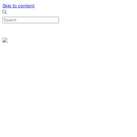
Skip to content
0
Menu
Designed by me & made by goldsmiths hands
Wishlist
0
Cart
Search
Home
Verlovingsringen
Ring Milano
Ring Bonaire
Ring Monte Carlo
Organische handgemaakte trouwringen