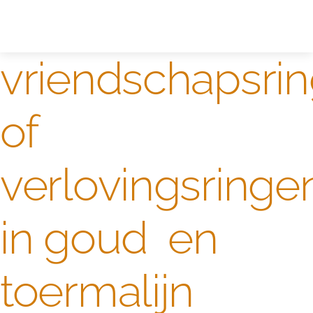
Zelf ontwerpen
Test
vriendschapsri
of
verlovingsringe
in goud en
toermalijn