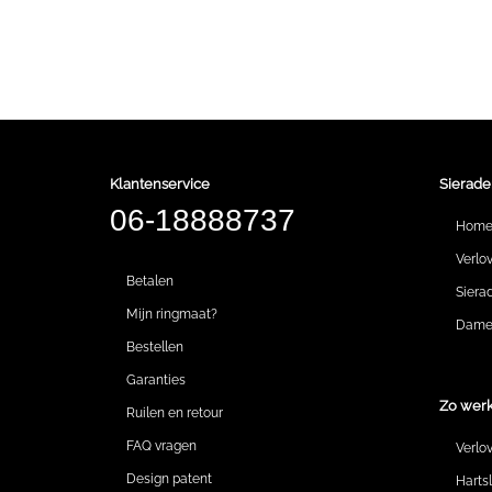
Klantenservice
Sierade
06-18888737
Hom
Verlo
Betalen
Siera
Mijn ringmaat?
Dames
Bestellen
Garanties
Zo werk
Ruilen en retour
FAQ vragen
Verlo
Design patent
Harts