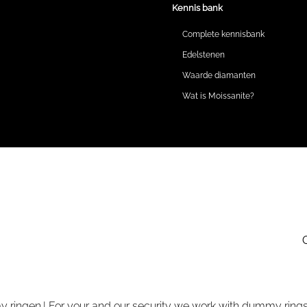
Kennis bank
Complete kennisbank
Edelstenen
Waarde diamanten
Wat is Moissanite?
 ringen.| For your and our security we work with dummy rings