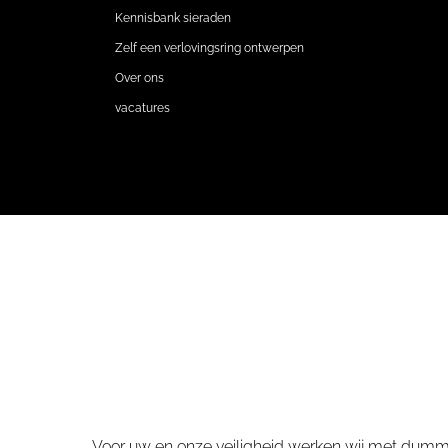
Kennisbank sieraden
Zelf een verlovingsring ontwerpen
Over ons
vacatures
Voor uw en onze veiligheid werken wij met dummy