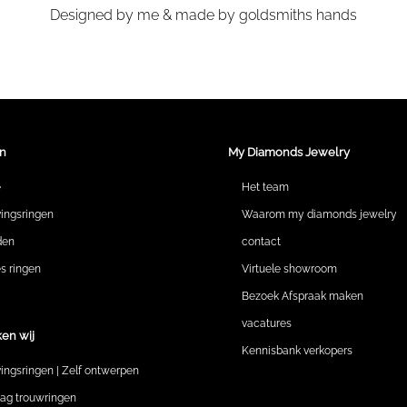
Designed by me & made by goldsmiths hands
n
My Diamonds Jewelry
e
Het team
vingsringen
Waarom my diamonds jewelry
den
contact
 ringen
Virtuele showroom
Bezoek Afspraak maken
vacatures
en wij
Kennisbank verkopers
vingsringen | Zelf ontwerpen
lag trouwringen