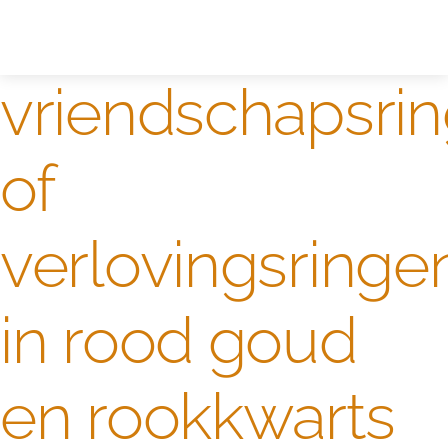
Zelf ontwerpen
Test
vriendschapsri
of
verlovingsringe
in rood goud
en rookkwarts