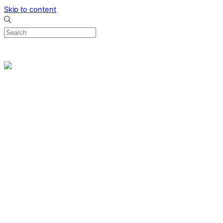
Skip to content
0
Menu
Designed by me & made by goldsmiths hands
Wishlist
0
Cart
Search
Home
Verlovingsringen
Ring Milano
Ring Bonaire
Ring Monte Carlo
Organische handgemaakte trouwringen