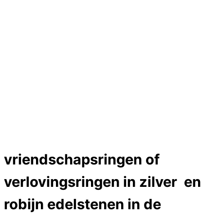
Hartslag trouwringen
Trouwring titanium en goud
Trouwringen
Edelstenen catalogus
Bijzondere edelstenen
Edelstenen verkoop
Dames ringen
Edelmetaal koersen
Reparatieprijzen
Zelf ontwerpen
Test
Close Menu
vriendschapsringen of
verlovingsringen in zilver en
robijn edelstenen in de