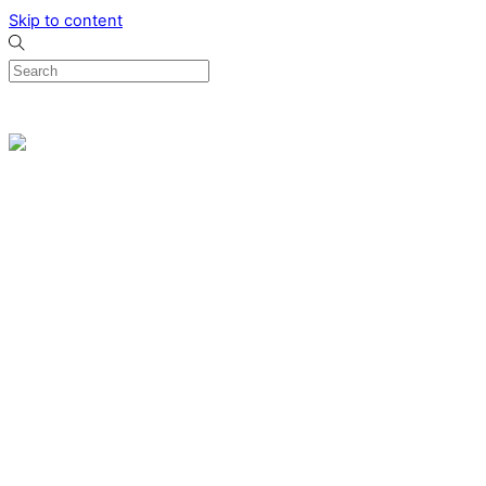
Skip to content
0
Menu
Designed by me & made by goldsmiths hands
Wishlist
0
Cart
Search
Home
Verlovingsringen
Ring Milano
Ring Bonaire
Ring Monte Carlo
Organische handgemaakte trouwringen