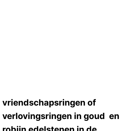
Hartslag trouwringen
Trouwring titanium en goud
Trouwringen
Edelstenen catalogus
Bijzondere edelstenen
Edelstenen verkoop
Dames ringen
Edelmetaal koersen
Reparatieprijzen
Zelf ontwerpen
Test
labcreators Jewelme designer
Close Menu
vriendschapsringen of
verlovingsringen in goud en
robijn edelstenen in de