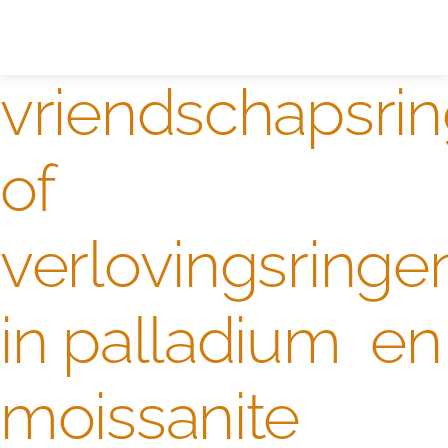
Zelf ontwerpen
Test
vriendschapsri
of
verlovingsringe
in palladium en
moissanite