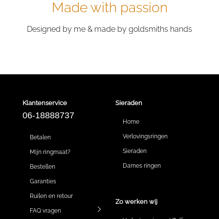
Made with passion
Designed by me & made by goldsmiths hands
Klantenservice
Sieraden
06-18888737
Home
Verlovingsringen
Betalen
Sieraden
Mijn ringmaat?
Dames ringen
Bestellen
Garanties
Ruilen en retour
Zo werken wij
FAQ vragen