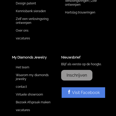
Verlovingsringen | Zelf
Design patent
ontwerpen
Kennisbank sieraden
Hartslag trouwringen
Zelf een verlovingsring
ontwerpen
Over ons
vacatures
My Diamonds Jewelry
Nieuwsbrief
Blijf als eerste op de hoogte.
Het team
Inschrijven
Waarom my diamonds
jewelry
contact
Visit Facebook
Virtuele showroom
Bezoek Afspraak maken
vacatures