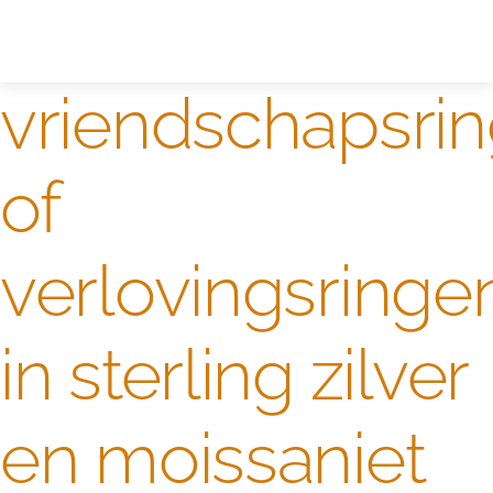
Zelf ontwerpen
Test
vriendschapsri
of
verlovingsringe
in sterling zilver
en moissaniet