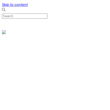
Skip to content
0
Menu
Designed by me & made by goldsmiths hands
Wishlist
0
Cart
Search
Home
Verlovingsringen
Ring Milano
Ring Bonaire
Ring Monte Carlo
Organische handgemaakte trouwringen