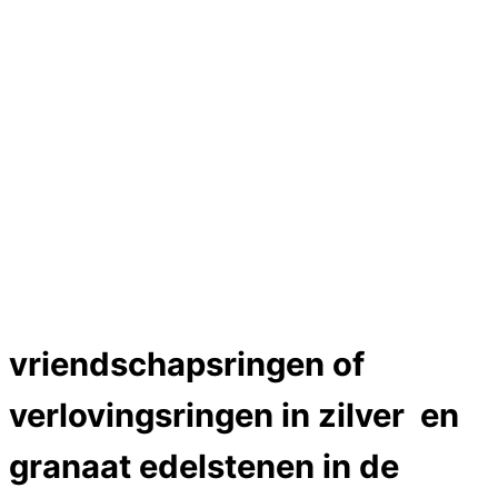
Hartslag trouwringen
Trouwring titanium en goud
Trouwringen
Edelstenen catalogus
Bijzondere edelstenen
Edelstenen verkoop
Dames ringen
Edelmetaal koersen
Reparatieprijzen
Zelf ontwerpen
Test
Close Menu
vriendschapsringen of
verlovingsringen in zilver en
granaat edelstenen in de