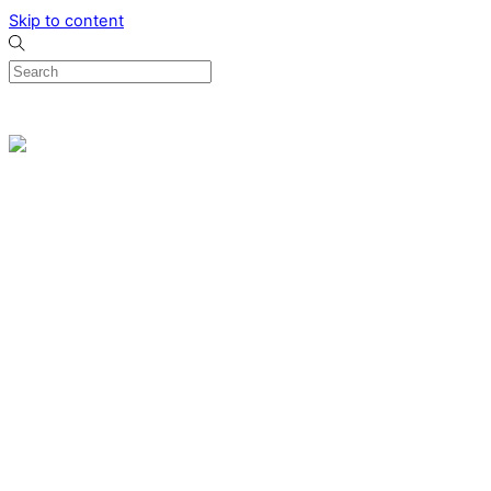
Skip to content
0
Menu
Designed by me & made by goldsmiths hands
Wishlist
0
Cart
Search
Home
Verlovingsringen
Ring Milano
Ring Bonaire
Ring Monte Carlo
Organische handgemaakte trouwringen