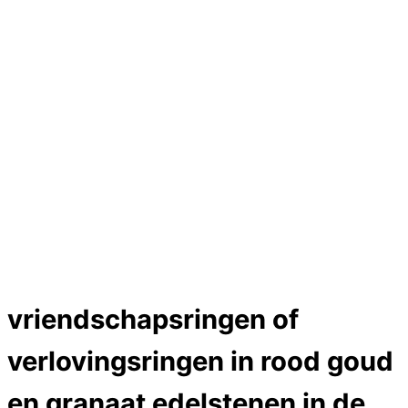
Hartslag trouwringen
Trouwring titanium en goud
Trouwringen
Edelstenen catalogus
Bijzondere edelstenen
Edelstenen verkoop
Dames ringen
Edelmetaal koersen
Reparatieprijzen
Zelf ontwerpen
Test
labcreators Jewelme designer
Close Menu
vriendschapsringen of
verlovingsringen in rood goud
en granaat edelstenen in de