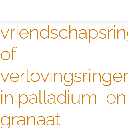
Zelf ontwerpen
Test
vriendschapsri
of
verlovingsringe
in palladium en
granaat