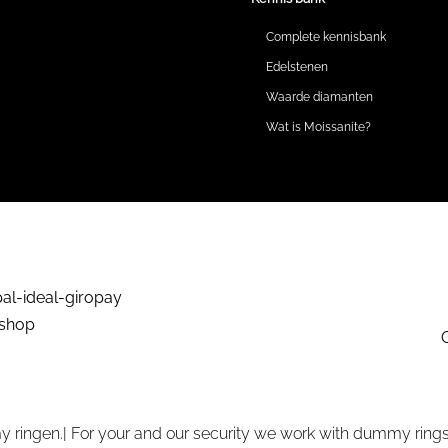
Complete kennisbank
Edelstenen
Waarde diamanten
Wat is Moissanite?
 ringen.| For your and our security we work with dummy rings