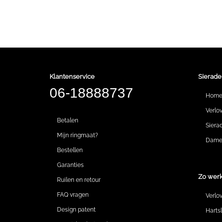
Klantenservice
Sierade
06-18888737
Hom
Verlo
Betalen
Siera
Mijn ringmaat?
Dames
Bestellen
Garanties
Zo werk
Ruilen en retour
FAQ vragen
Verlo
Design patent
Harts