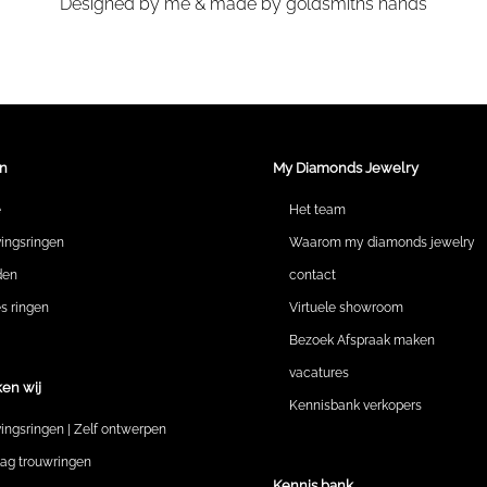
Designed by me & made by goldsmiths hands
n
My Diamonds Jewelry
e
Het team
vingsringen
Waarom my diamonds jewelry
den
contact
 ringen
Virtuele showroom
Bezoek Afspraak maken
vacatures
en wij
Kennisbank verkopers
vingsringen | Zelf ontwerpen
lag trouwringen
Kennis bank