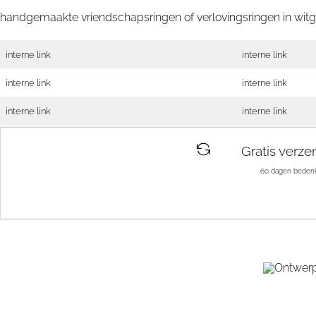
handgemaakte vriendschapsringen of verlovingsringen in wi
interne link
interne link
interne link
interne link
interne link
interne link
Gratis verze
60 dagen bedenk