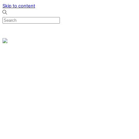
Skip to content
0
Menu
Designed by me & made by goldsmiths hands
Wishlist
0
Cart
Search
Home
Verlovingsringen
Ring Milano
Ring Bonaire
Ring Monte Carlo
Organische handgemaakte trouwringen