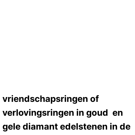
Hartslag trouwringen
Trouwring titanium en goud
Trouwringen
Edelstenen catalogus
Bijzondere edelstenen
Edelstenen verkoop
Dames ringen
Edelmetaal koersen
Reparatieprijzen
Zelf ontwerpen
Test
Close Menu
vriendschapsringen of
verlovingsringen in goud en
gele diamant edelstenen in de