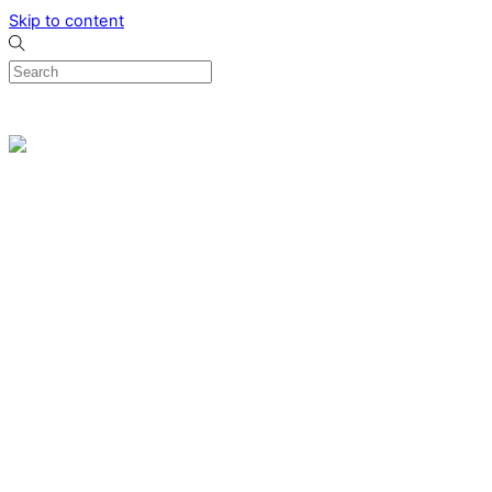
Skip to content
0
Menu
Designed by me & made by goldsmiths hands
Wishlist
0
Cart
Search
Home
Verlovingsringen
Ring Milano
Ring Bonaire
Ring Monte Carlo
Organische handgemaakte trouwringen