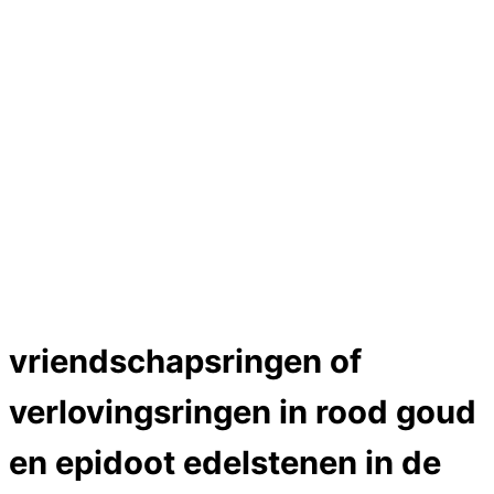
Hartslag trouwringen
Trouwring titanium en goud
Trouwringen
Edelstenen catalogus
Bijzondere edelstenen
Edelstenen verkoop
Dames ringen
Edelmetaal koersen
Reparatieprijzen
Zelf ontwerpen
Test
Close Menu
vriendschapsringen of
verlovingsringen in rood goud
en epidoot edelstenen in de