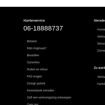
Klantenservice
Sierade
06-18888737
Hom
Verlo
Betalen
Siera
Mijn ringmaat?
Dames
Bestellen
Garanties
Zo werk
Ruilen en retour
FAQ vragen
Verlo
Design patent
Harts
Kennisbank sieraden
Zelf een verlovingsring ontwerpen
Over ons