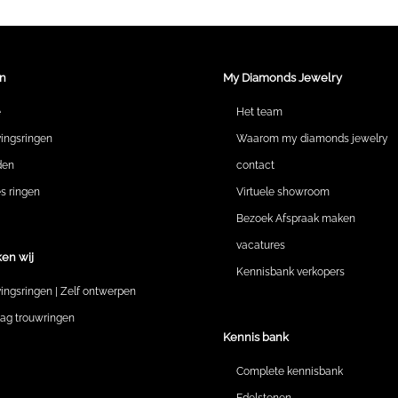
n
My Diamonds Jewelry
e
Het team
vingsringen
Waarom my diamonds jewelry
den
contact
 ringen
Virtuele showroom
Bezoek Afspraak maken
vacatures
en wij
Kennisbank verkopers
vingsringen | Zelf ontwerpen
lag trouwringen
Kennis bank
Complete kennisbank
Edelstenen